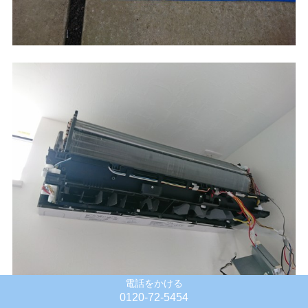
電話をかける
0120-72-5454
岐阜・愛知のエアコンクリーニング でしたら、ブレイン