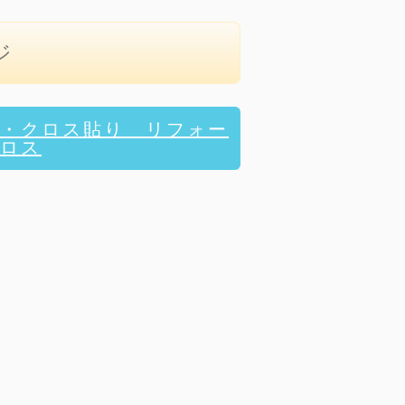
ジ
・クロス貼り リフォー
ロス