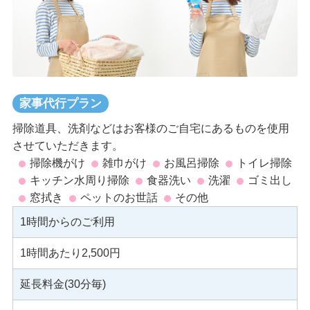
家事代行プラン
掃除道具、洗剤などはお客様のご自宅にあるものを使用
させていただきます。
掃除機がけ
雑巾がけ
お風呂掃除
トイレ掃除
キッチン水周り掃除
食器洗い
洗濯
ゴミ出し
窓拭き
ペットのお世話
その他
1時間からのご利用
1時間あたり2,500円
延長料金(30分毎)