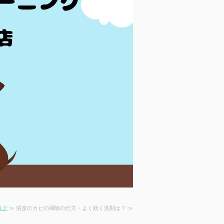
ログ
≫ 浴室のカビの掃除の仕方・よく効く洗剤は？ ≫